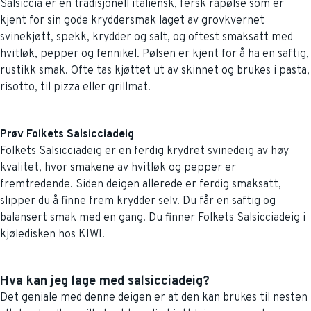
Salsiccia er en tradisjonell italiensk, fersk råpølse som er
kjent for sin gode kryddersmak laget av grovkvernet
svinekjøtt, spekk, krydder og salt, og oftest smaksatt med
hvitløk, pepper og fennikel. Pølsen er kjent for å ha en saftig,
rustikk smak. Ofte tas kjøttet ut av skinnet og brukes i pasta,
risotto, til pizza eller grillmat.
Prøv Folkets Salsicciadeig
Folkets Salsicciadeig er en ferdig krydret svinedeig av høy
kvalitet, hvor smakene av hvitløk og pepper er
fremtredende. Siden deigen allerede er ferdig smaksatt,
slipper du å finne frem krydder selv. Du får en saftig og
balansert smak med en gang. Du finner Folkets Salsicciadeig i
kjøledisken hos KIWI.
Hva kan jeg lage med salsicciadeig?
Det geniale med denne deigen er at den kan brukes til nesten